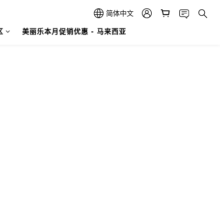
简体中文
区
美丽乐本月促销优惠 - 马来西亚